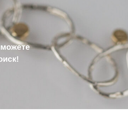
сможете
оиск!