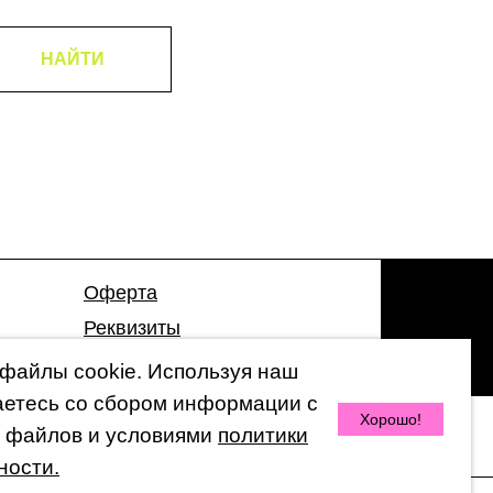
НАЙТИ
Оферта
Реквизиты
Гарантия
файлы cookie. Используя наш
аетесь со сбором информации с
Хорошо!
 файлов и условиями
политики
© 2026 by 47 Store
ности.