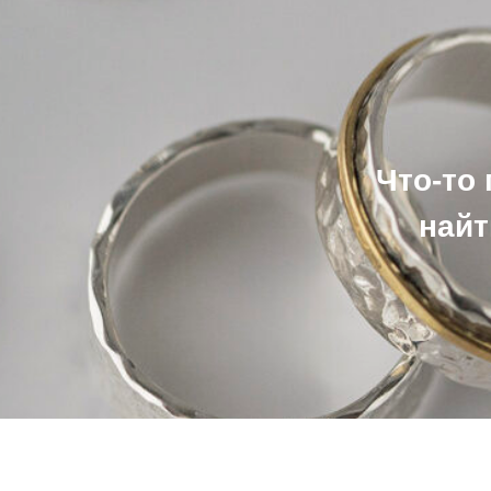
Что-то
найт