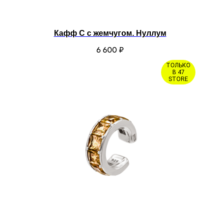
Кафф C с жемчугом. Нуллум
6 600
₽
ТОЛЬКО
В 47
STORE