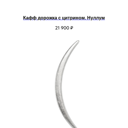
Кафф дорожка с цитрином. Нуллум
21 900
₽