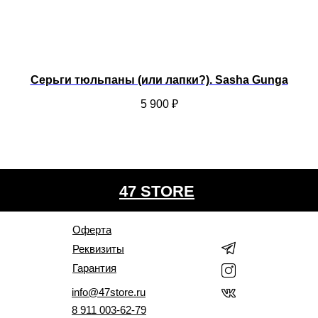
Серьги тюльпаны (или лапки?). Sasha Gunga
К
5 900
₽
47 STORE
Оферта
Реквизиты
Гарантия
info@47store.ru
8 911 003-62-79