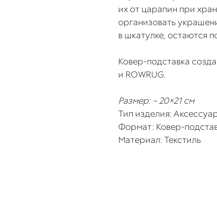
их от царапин при хра
организовать украшени
в шкатулке, остаются п
Ковер-подставка созда
и ROWRUG.
Размер: ~ 20×21 см
Тип изделия: Аксессуа
Формат: Ковер-подста
Материал: Текстиль