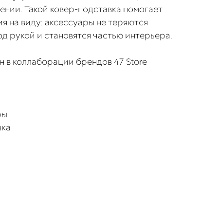
нении. Такой ковер-подставка помогает
я на виду: аксессуары не теряются
од рукой и становятся частью интерьера.
н в коллаборации брендов 47 Store
ры
вка