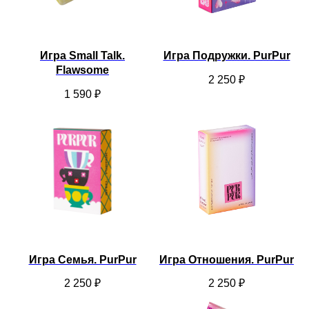
Игра Small Talk.
Игра Подружки. PurPur
Flawsome
2 250
₽
1 590
₽
Игра Семья. PurPur
Игра Отношения. PurPur
2 250
₽
2 250
₽