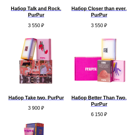
Набор Talk and Rock.
Набор Closer than ever.
PurPur
PurPur
3 550
₽
3 550
₽
Набор Take two. PurPur
Набор Better Than Two.
PurPur
3 900
₽
6 150
₽