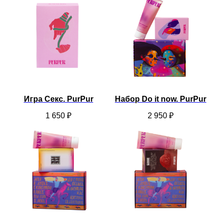
Игра Секс. PurPur
Набор Do it now. PurPur
1 650
₽
2 950
₽