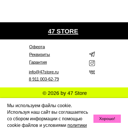
47 STORE
Оферта
Реквизиты
Гарантия
info@47store.ru
8 911 003-62-79
© 2026 by 47 Store
Все права защищены. Полное или частичное
Мы используем файлы cookie.
копирование материалов Сайта в коммерческих целях
Используя наш сайт вы соглашаетесь
разрешено только с письменного разрешения
владельца Сайта. В случае обнаружения нарушений,
со сбором информации с помощью
Хорошо!
виновные лица могут быть привлечены к
ответственности в соответствии с действующим
cookie файлов и условиями
политики