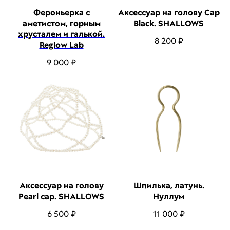
Фероньерка с
Аксессуар на голову Cap
аметистом, горным
Black. SHALLOWS
хрусталем и галькой.
8 200
₽
Reglow Lab
9 000
₽
Аксессуар на голову
Шпилька, латунь.
Pearl cap. SHALLOWS
Нуллум
6 500
₽
11 000
₽