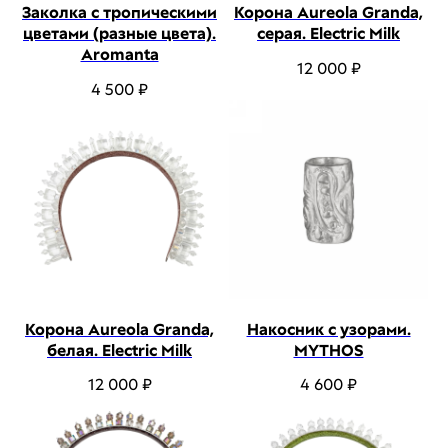
Заколка с тропическими
Корона Aureola Granda,
цветами (разные цвета).
серая. Electric Milk
Aromanta
12 000
₽
4 500
₽
Корона Aureola Granda,
Накосник с узорами.
белая. Electric Milk
MYTHOS
12 000
₽
4 600
₽