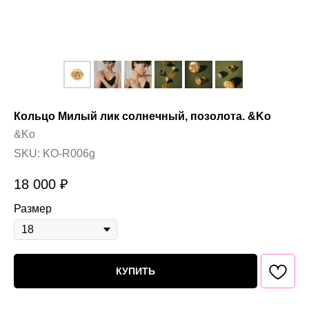
Кольцо Милый лик солнечный, позолота. &Ko
&Ko
SKU:
KO-R006g
18 000
₽
Размер
КУПИТЬ