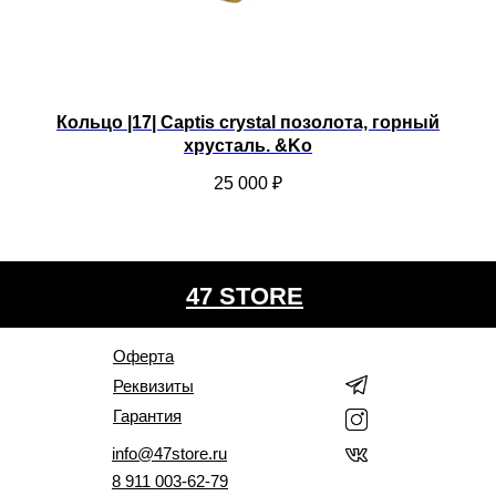
а.
Кольцо |17| Captis crystal позолота, горный
хрусталь. &Ko
25 000
₽
47 STORE
Оферта
Реквизиты
Гарантия
info@47store.ru
8 911 003-62-79