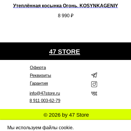
Утеплённая косынка Огонь. KOSYNKAGENIY
У
8 990
₽
47 STORE
Оферта
Реквизиты
Гарантия
info@47store.ru
8 911 003-62-79
© 2026 by 47 Store
Все права защищены. Полное или частичное
Мы используем файлы cookie.
копирование материалов Сайта в коммерческих целях