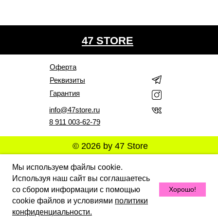
47 STORE
Оферта
Реквизиты
Гарантия
info@47store.ru
8 911 003-62-79
© 2026 by 47 Store
Все права защищены. Полное или частичное
Мы используем файлы cookie.
копирование материалов Сайта в коммерческих целях
Используя наш сайт вы соглашаетесь
разрешено только с письменного разрешения
владельца Сайта. В случае обнаружения нарушений,
со сбором информации с помощью
Хорошо!
виновные лица могут быть привлечены к
ответственности в соответствии с действующим
cookie файлов и условиями
политики
законодательством Российской Федерации.
конфиденциальности.