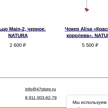
ьцо Main-2, черное.
Чокер Alisa «Крас
NATURA
королева». NAT
2 600
₽
5 500
₽
info@47store.ru
8 911 003-62-79
Мы используем 