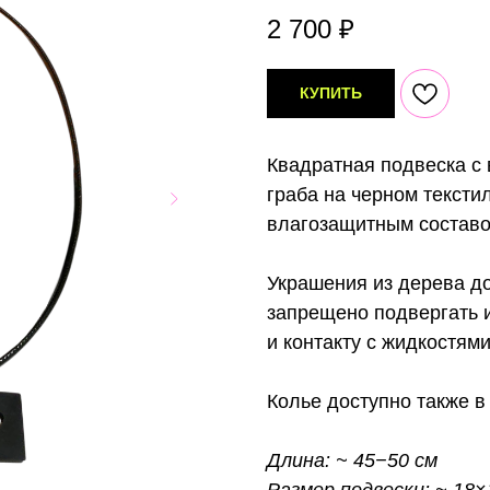
2 700
₽
КУПИТЬ
Квадратная подвеска с
граба на черном тексти
влагозащитным составо
Украшения из дерева до
запрещено подвергать 
и контакту с жидкостями
Колье доступно также 
Длина: ~ 45−50 см
Размер подвески: ~ 18×