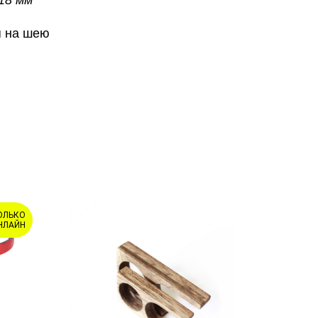
я на шею
ОЛЬКО
НЛАЙН