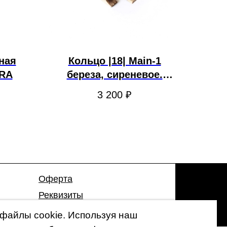
ная
Кольцо |18| Main-1
URA
береза, сиреневое.
NATURA
3 200
₽
Оферта
Реквизиты
Гарантия
файлы cookie. Используя наш