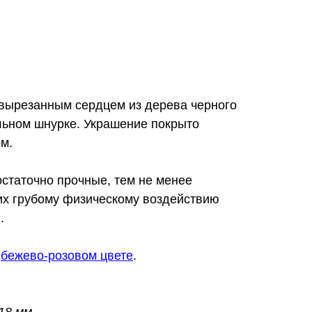
 вырезанным сердцем из дерева черного
льном шнурке. Украшение покрыто
м.
статочно прочные, тем не менее
их грубому физическому воздействию
.
в
бежево-розовом цвете
.
18 мм