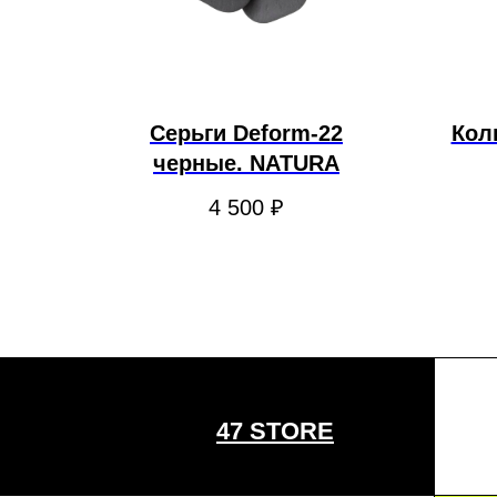
Серьги Deform-22
Кол
черные. NATURA
4 500
₽
47 STORE