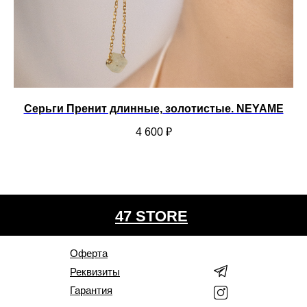
ой
Серьги Пренит длинные, золотистые. NEYAME
4 600
₽
47 STORE
Оферта
Реквизиты
Гарантия