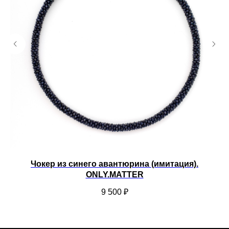
Чокер из синего авантюрина (имитация).
ONLY.MATTER
9 500
₽