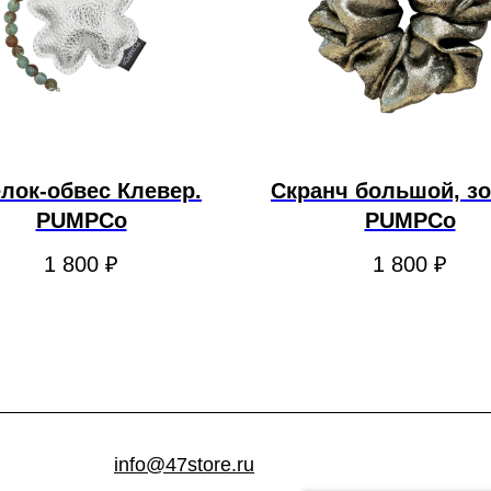
лок-обвес Клевер.
Скранч большой, зо
PUMPCo
PUMPCo
1 800
₽
1 800
₽
info@47store.ru