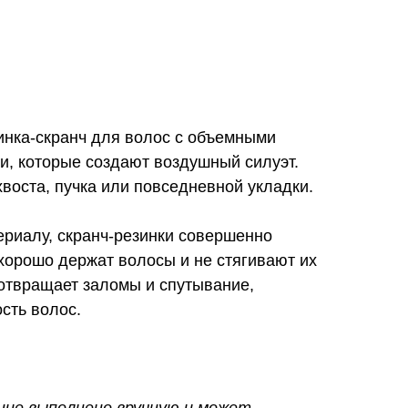
нка-скранч для волос с объемными
и, которые создают воздушный силуэт.
воста, пучка или повседневной укладки.
ериалу, скранч-резинки совершенно
хорошо держат волосы и не стягивают их
дотвращает заломы и спутывание,
ость волос.
ние выполнено вручную и может