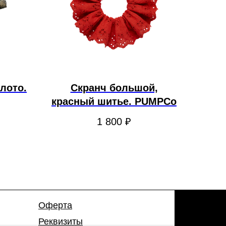
лото.
Скранч большой,
красный шитье. PUMPCo
1 800
₽
Оферта
Реквизиты