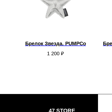
Брелок Звезда. PUMPCo
Бре
1 200
₽
47 STORE