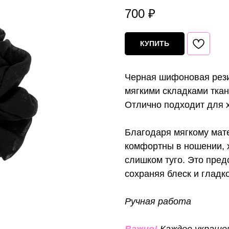
700
₽
КУПИТЬ
Черная шифоновая рези
мягкими складками ткан
Отлично подходит для х
Благодаря мягкому мат
комфортны в ношении, 
слишком туго. Это пре
сохраняя блеск и гладк
Ручная работа
Важно!
Каждое украше