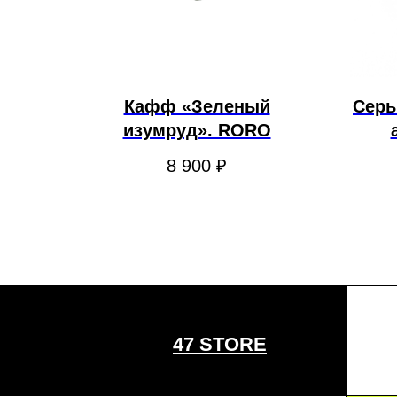
Кафф «Зеленый
Серь
изумруд». RORO
8 900
₽
47 STORE