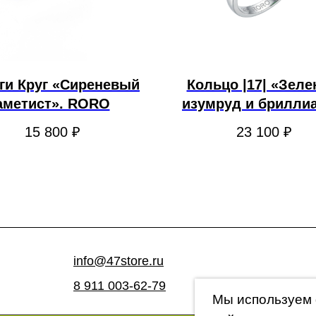
ги Круг «Сиреневый
Кольцо |17| «Зел
аметист». RORO
изумруд и бриллиа
RORO
15 800
₽
23 100
₽
info@47store.ru
8 911 003-62-79
Мы используем 