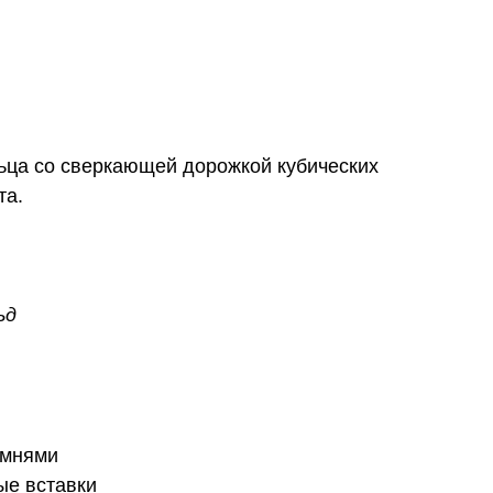
ьца со сверкающей дорожкой кубических
та.
ьд
амнями
ые вставки