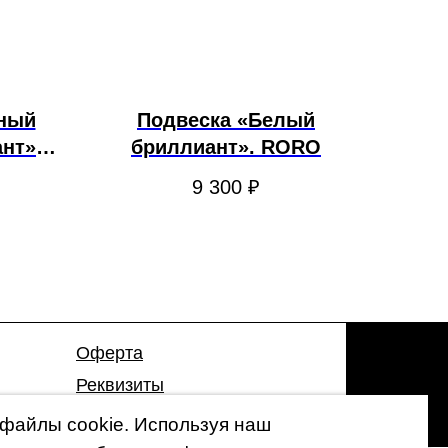
еный
Подвеска «Белый
нт».
бриллиант». RORO
9 300
₽
Оферта
Реквизиты
Гарантия
файлы cookie. Используя наш