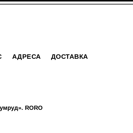
С
АДРЕСА
ДОСТАВКА
зумруд». RORO