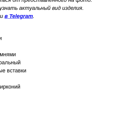
знать актуальный вид изделия.
ли
в Telegram
.
и
амнями
уральный
ые вставки
цирконий