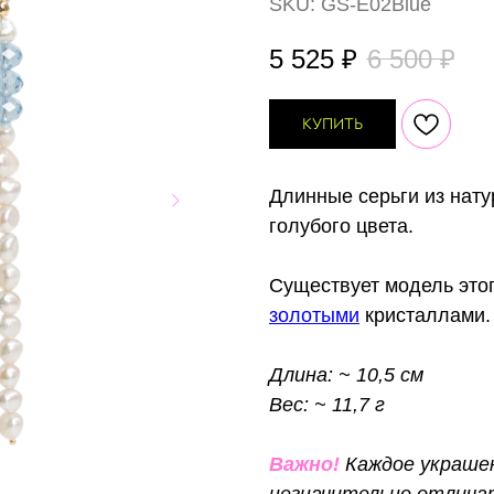
SKU:
GS-E02Blue
5 525
₽
6 500
₽
КУПИТЬ
Длинные серьги из нату
голубого цвета.
Существует модель это
золотыми
кристаллами.
Длина: ~ 10,5 см
Вес: ~ 11,7 г
Важно!
Каждое украше
незначительно отлича