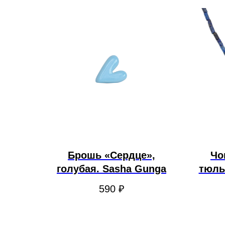
Брошь «Сердце»,
Чо
голубая. Sasha Gunga
тюль
590
₽