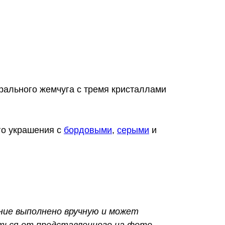
рального жемчуга с тремя кристаллами
го украшения с
бордовыми
,
серыми
и
ние выполнено вручную и может
ться от представленного на фото.