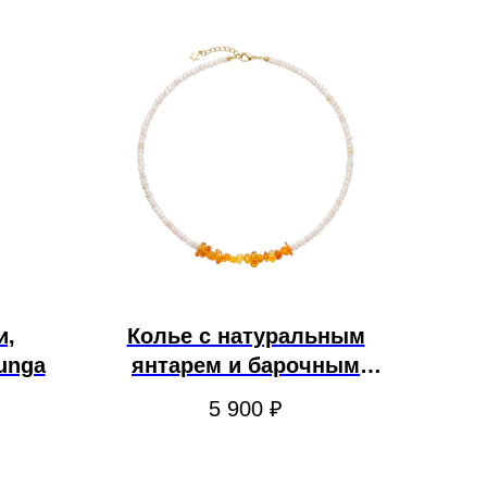
и,
Колье с натуральным
unga
янтарем и барочным
жемчугом. Sasha Gunga
5 900
₽