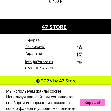
6 400
₽
47 STORE
Оферта
Реквизиты
Гарантия
info@47store.ru
8 911 003-62-79
© 2026 by 47 Store
Все права защищены. Полное или частичное
Мы используем файлы cookie.
копирование материалов Сайта в коммерческих целях
разрешено только с письменного разрешения владельца
Используя наш сайт вы соглашаетесь
Сайта. В случае обнаружения нарушений, виновные лица
Хорошо!
со сбором информации с помощью
могут быть привлечены к ответственности в
соответствии с действующим законодательством
cookie файлов и условиями
политики