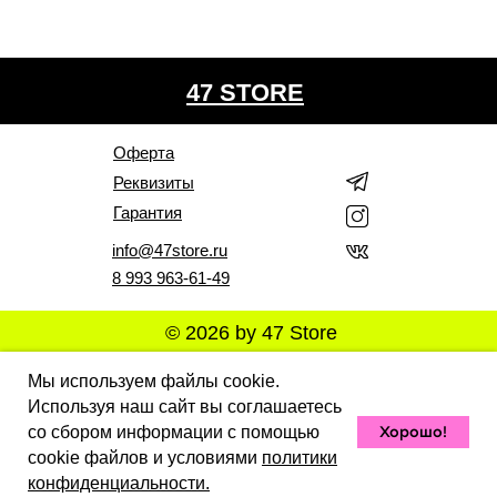
47 STORE
Оферта
Реквизиты
Гарантия
info@47store.ru
8 993 963-61-49
© 2026 by 47 Store
Все права защищены. Полное или частичное
Мы используем файлы cookie.
копирование материалов Сайта в коммерческих целях
Используя наш сайт вы соглашаетесь
разрешено только с письменного разрешения
владельца Сайта. В случае обнаружения нарушений,
Хорошо!
со сбором информации с помощью
виновные лица могут быть привлечены к
ответственности в соответствии с действующим
cookie файлов и условиями
политики
законодательством Российской Федерации.
конфиденциальности.