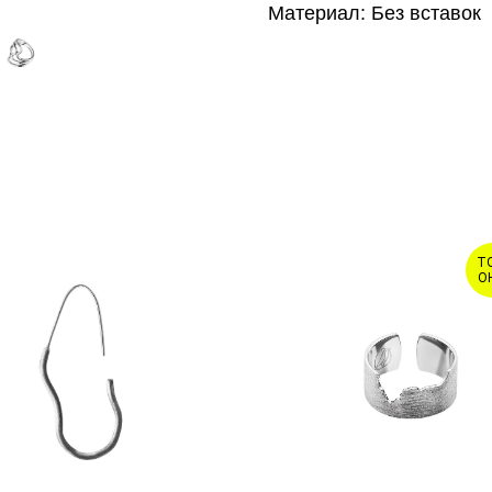
Материал: Без вставок
Т
О