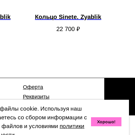
blik
Кольцо Sinete. Zyablik
22 700
₽
Оферта
Реквизиты
Гарантия
файлы cookie. Используя наш
аетесь со сбором информации с
Хорошо!
 файлов и условиями
политики
© 2026 by 47 Store
ности.