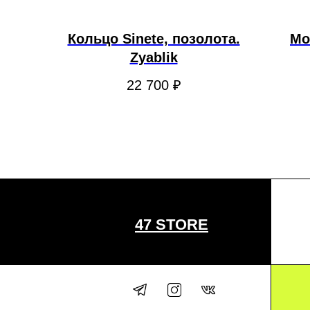
Кольцо Sinete, позолота.
Мо
Zyablik
22 700
₽
47 STORE