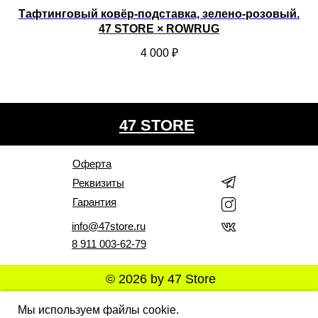
Тафтинговый ковёр-подставка, зелено-розовый.
Т
47 STORE × ROWRUG
4 000
₽
47 STORE
Оферта
Реквизиты
Гарантия
info@47store.ru
8 911 003-62-79
© 2026 by 47 Store
Все права защищены. Полное или частичное
Мы используем файлы cookie.
копирование материалов Сайта в коммерческих целях