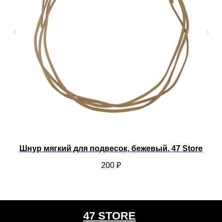
Шнур мягкий для подвесок, бежевый. 47 Store
200
₽
47 STORE