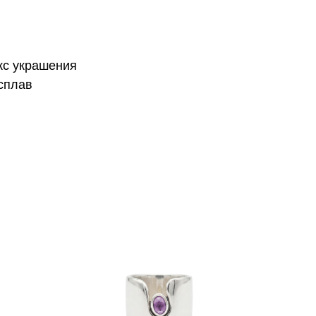
кс украшения
сплав