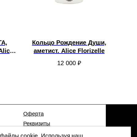
ГА,
Кольцо Рождение Души,
Alice
аметист. Alice Florizelle
12 000
₽
Оферта
Реквизиты
Гарантия
файлы cookie. Используя наш