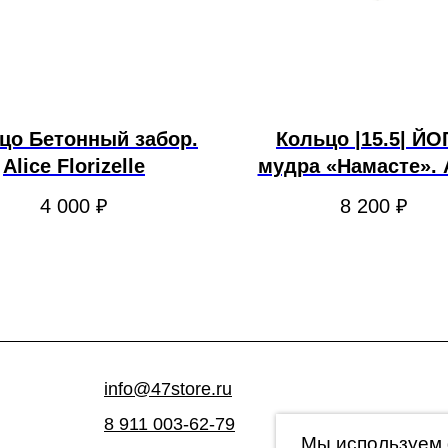
цо Бетонный забор.
Кольцо |15.5| ЙО
Alice Florizelle
мудра «Намасте». 
Florizelle
4 000
₽
8 200
₽
info@47store.ru
8 911 003-62-79
Мы используем 