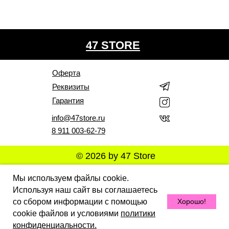
47 STORE
Оферта
Реквизиты
Гарантия
info@47store.ru
8 911 003-62-79
© 2026 by 47 Store
Все права защищены. Полное или частичное
Мы используем файлы cookie.
копирование материалов Сайта в коммерческих целях
Используя наш сайт вы соглашаетесь
разрешено только с письменного разрешения
владельца Сайта. В случае обнаружения нарушений,
со сбором информации с помощью
Хорошо!
виновные лица могут быть привлечены к
ответственности в соответствии с действующим
cookie файлов и условиями
политики
законодательством Российской Федерации.
конфиденциальности.