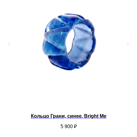
a
Кольцо Грани, синее. Bright Me
Б
5 900
₽