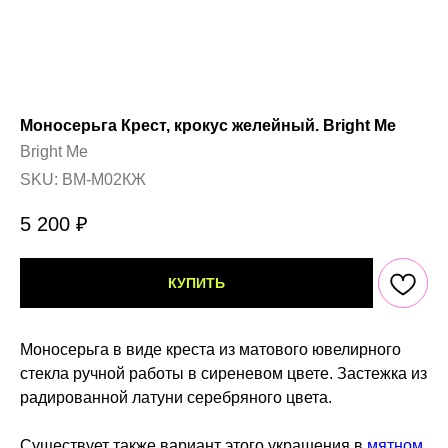
Моносерьга Крест, крокус желейный. Bright Me
Bright Me
SKU:
BM-M02КЖ
5 200
₽
КУПИТЬ
Моносерьга в виде креста из матового ювелирного
стекла ручной работы в сиреневом цвете. Застежка из
радированной латуни серебряного цвета.
Существует также вариант этого украшения в
мятном