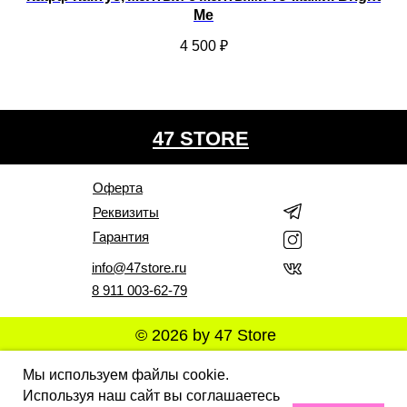
Me
4 500
₽
47 STORE
Оферта
Реквизиты
Гарантия
info@47store.ru
8 911 003-62-79
© 2026 by 47 Store
Все права защищены. Полное или частичное
Мы используем файлы cookie.
копирование материалов Сайта в коммерческих целях
Используя наш сайт вы соглашаетесь
разрешено только с письменного разрешения
владельца Сайта. В случае обнаружения нарушений,