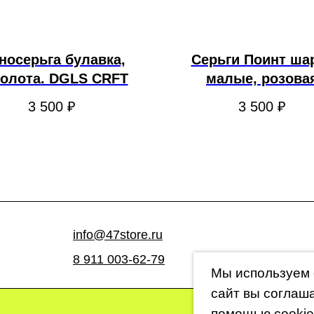
носерьга булавка,
Серьги Поинт ша
олота. DGLS CRFT
малые, розова
позолота. DGLS 
3 500
₽
3 500
₽
info@47store.ru
8 911 003-62-79
Мы используем 
сайт вы соглаш
помощью cookie