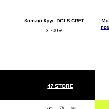
Кольцо Круг. DGLS CRFT
Мо
поз
3 700
₽
47 STORE