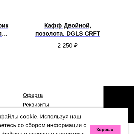
рик
Кафф Двойной,
я
позолота. DGLS CRFT
CRFT
2 250
₽
Оферта
Реквизиты
Гарантия
файлы cookie. Используя наш
аетесь со сбором информации с
Хорошо!
 файлов и условиями
политики