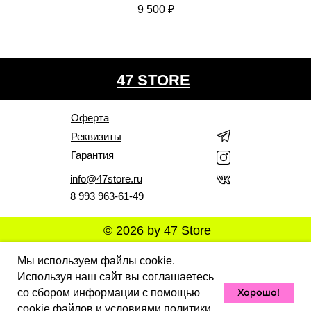
9 500
₽
47 STORE
Оферта
Реквизиты
Гарантия
info@47store.ru
8 993 963-61-49
© 2026 by 47 Store
Все права защищены. Полное или частичное
Мы используем файлы cookie.
копирование материалов Сайта в коммерческих целях
Используя наш сайт вы соглашаетесь
разрешено только с письменного разрешения
владельца Сайта. В случае обнаружения нарушений,
Хорошо!
со сбором информации с помощью
виновные лица могут быть привлечены к
ответственности в соответствии с действующим
cookie файлов и условиями
политики