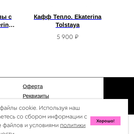
лы с
Кафф Тепло. Ekaterina
rina
Tolstaya
5 900
₽
Оферта
Реквизиты
Гарантия
файлы cookie. Используя наш
аетесь со сбором информации с
Хорошо!
e файлов и условиями
политики
© 2026 by 47 Store
ости.