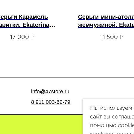
ерьги Карамель
Серьги мини-атол
авитки. Ekaterina
жемчужиной. Ekate
Tolstaya
Tolstaya
17 000
₽
11 500
₽
info@47store.ru
8 911 003-62-79
Мы используем 
сайт вы соглаш
помощью cooki
конфиденциальн