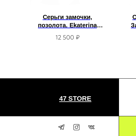
Серьги замочки,
С
позолота. Ekaterina
З
Tolstaya
12 500
₽
47 STORE