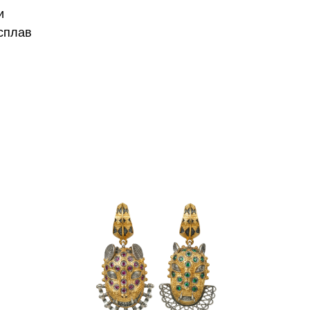
и
сплав