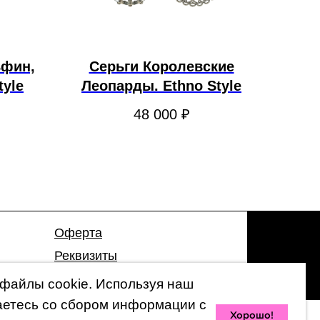
ьфин,
Серьги Королевские
tyle
Леопарды. Ethno Style
48 000
₽
Оферта
Реквизиты
Гарантия
файлы cookie. Используя наш
аетесь со сбором информации с
Хорошо!