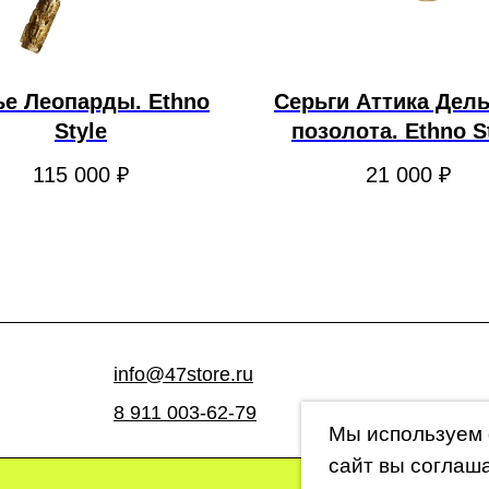
ье Леопарды. Ethno
Серьги Аттика Дел
Style
позолота. Ethno S
115 000
₽
21 000
₽
info@47store.ru
8 911 003-62-79
Мы используем 
сайт вы соглаш