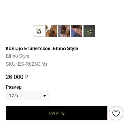
Кольцо Египетское. Ethno Style
Ethno Style
SKU:
ES-R023G (б)
26 000
₽
Размер
КУПИТЬ