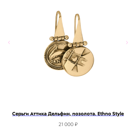
Серьги Аттика Дельфин, позолота. Ethno Style
К
21 000
₽