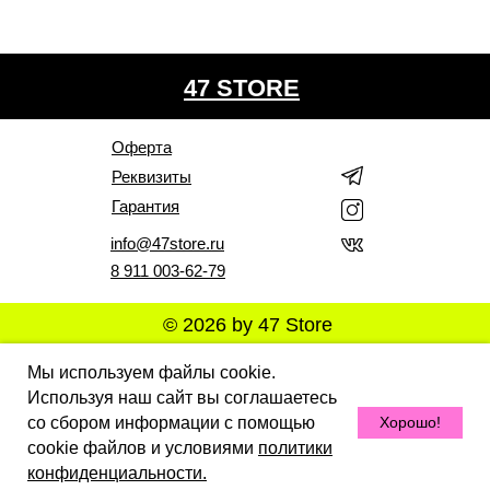
47 STORE
Оферта
Реквизиты
Гарантия
info@47store.ru
8 911 003-62-79
© 2026 by 47 Store
Все права защищены. Полное или частичное
Мы используем файлы cookie.
копирование материалов Сайта в коммерческих целях
Используя наш сайт вы соглашаетесь
разрешено только с письменного разрешения
владельца Сайта. В случае обнаружения нарушений,
со сбором информации с помощью
Хорошо!
виновные лица могут быть привлечены к
ответственности в соответствии с действующим
cookie файлов и условиями
политики
законодательством Российской Федерации.
конфиденциальности.