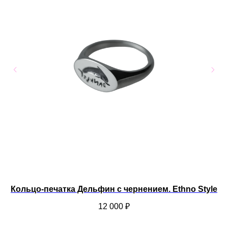
Кольцо-печатка Дельфин с чернением. Ethno Style
12 000
₽