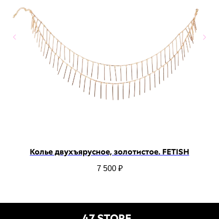
Колье двухъярусное, золотистое. FETISH
7 500
₽
47 STORE