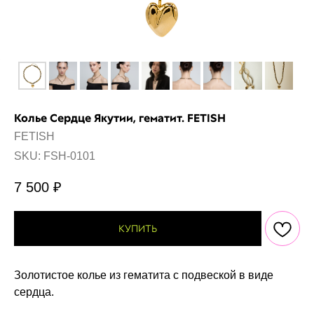
Колье Сердце Якутии, гематит. FETISH
FETISH
SKU:
FSH-0101
7 500
₽
КУПИТЬ
Золотистое колье из гематита c подвеской в виде
сердца.