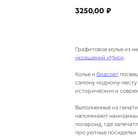
3250,00
₽
КУПИТЬ
Графитовое колье из н
украшений «Мир»
.
Колье и
браслет
посвящ
самому модному месту
историческим и совре
Выполненные из гемати
напоминают нанизанные
полароид, где запечат
про уютные посиделки 