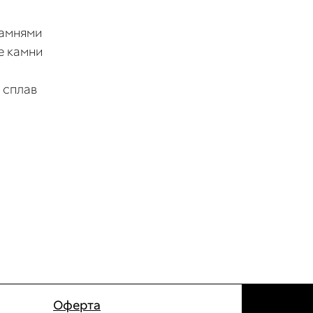
камнями
е камни
 сплав
Оферта