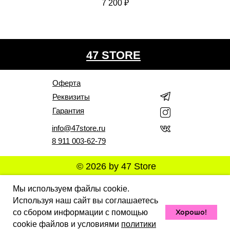
7 200
₽
47 STORE
Оферта
Реквизиты
Гарантия
info@47store.ru
8 911 003-62-79
© 2026 by 47 Store
Все права защищены. Полное или частичное
Мы используем файлы cookie.
копирование материалов Сайта в коммерческих целях
Используя наш сайт вы соглашаетесь
разрешено только с письменного разрешения
владельца Сайта. В случае обнаружения нарушений,
Хорошо!
со сбором информации с помощью
виновные лица могут быть привлечены к
ответственности в соответствии с действующим
cookie файлов и условиями
политики
законодательством Российской Федерации.