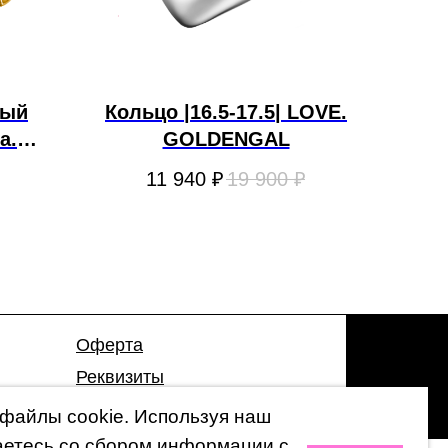
ный
Кольцо |16.5-17.5| LOVE.
а.
GOLDENGAL
11 940
₽
19 900
₽
Оферта
Реквизиты
Гарантия
файлы cookie. Используя наш
аетесь со сбором информации с