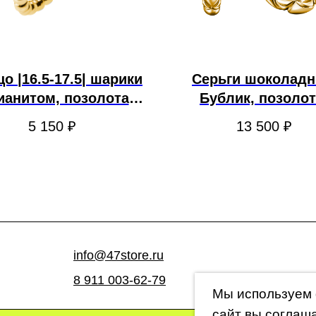
о |16.5-17.5| шарики
Серьги шоколад
ианитом, позолота.
Бублик, позолот
GOLDENGAL
GOLDENGAL
5 150
₽
13 500
₽
info@47store.ru
8 911 003-62-79
Мы используем 
сайт вы соглаш