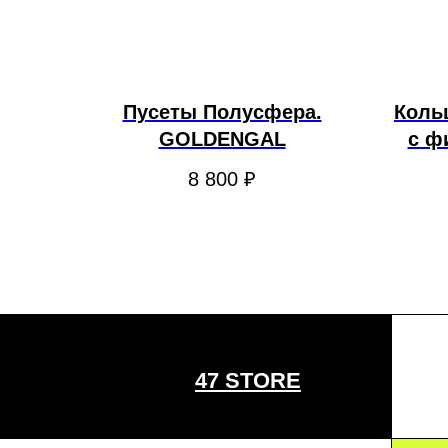
Пусеты Полусфера.
Кольц
GOLDENGAL
с ф
8 800
₽
47 STORE