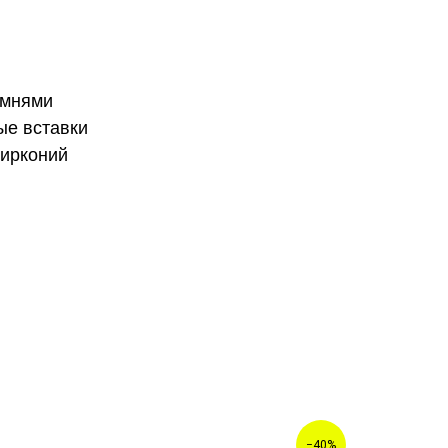
амнями
ые вставки
цирконий
й
−40%