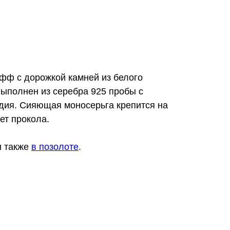
фф c дорожкой камней из белого
Выполнен из серебра 925 пробы с
одия. Сияющая моносерьга крепится на
ет прокола.
н также
в позолоте
.