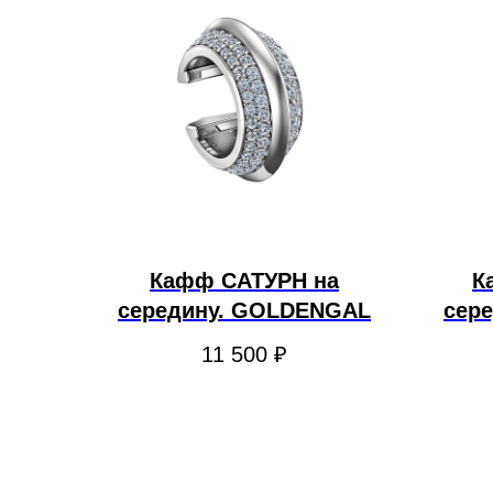
Кафф САТУРН на
К
середину. GOLDENGAL
сер
11 500
₽