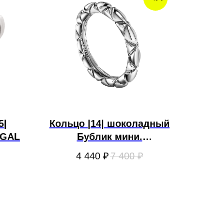
5|
Кольцо |14| шоколадный
NGAL
Бублик мини.
GOLDENGAL
4 440
₽
7 400
₽