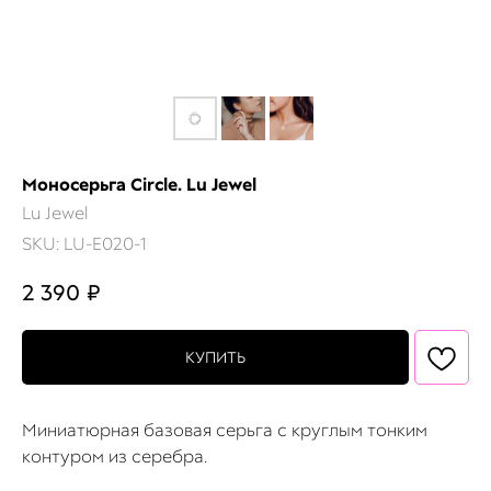
Моносерьга Circle. Lu Jewel
Lu Jewel
SKU:
LU-E020-1
2 390
₽
КУПИТЬ
Миниатюрная базовая серьга с круглым тонким
контуром из серебра.