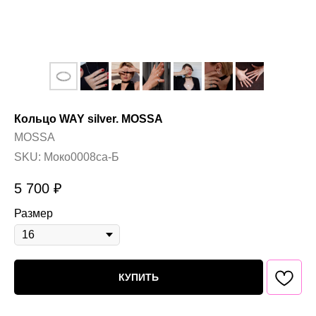
Кольцо WAY silver. MOSSA
MOSSA
SKU:
Моко0008са-Б
5 700
₽
Размер
КУПИТЬ