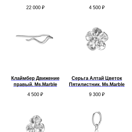
22 000
₽
4 500
₽
Клаймбер Движение
Серьга Алтай Цветок
правый. Ms.Marble
Пятилистник. Ms.Marble
4 500
₽
9 300
₽