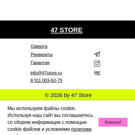
47 STORE
Оферта
Реквизиты
Гарантия
info@47store.ru
8 911 003-62-79
© 2026 by 47 Store
Все права защищены. Полное или частичное
Мы используем файлы cookie.
копирование материалов Сайта в коммерческих целях
Используя наш сайт вы соглашаетесь
разрешено только с письменного разрешения
владельца Сайта. В случае обнаружения нарушений,
со сбором информации с помощью
Хорошо!
виновные лица могут быть привлечены к
ответственности в соответствии с действующим
cookie файлов и условиями
политики
законодательством Российской Федерации.