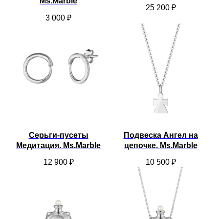
Ms.Marble
25 200
₽
3 000
₽
Серьги-пусеты
Подвеска Ангел на
Медитация. Ms.Marble
цепочке. Ms.Marble
12 900
₽
10 500
₽