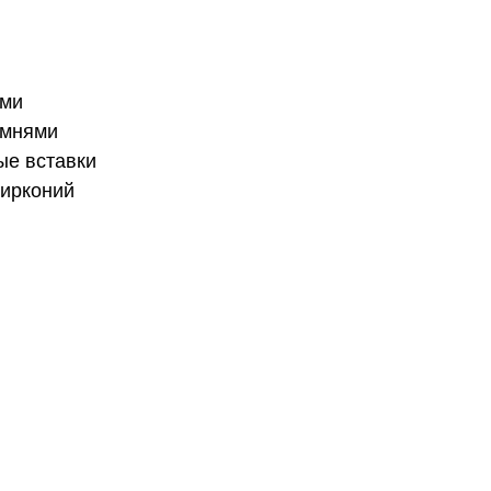
ями
амнями
ые вставки
цирконий