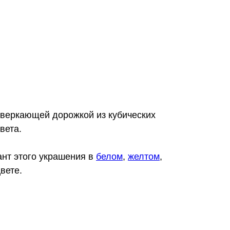
сверкающей дорожкой из кубических
вета.
ант этого украшения в
белом
,
желтом
,
вете.