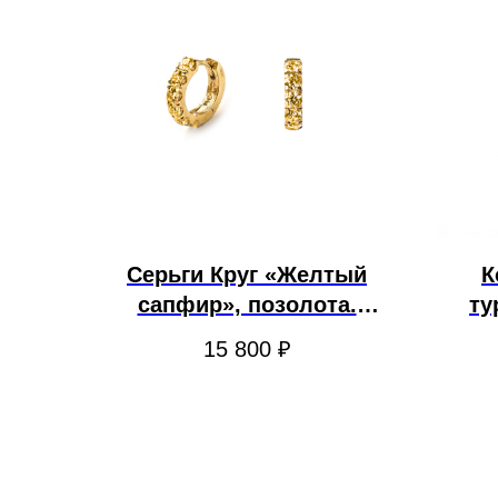
Серьги Круг «Желтый
К
сапфир», позолота.
ту
RORO
15 800
₽