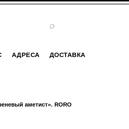
С
АДРЕСА
ДОСТАВКА
иреневый аметист». RORO