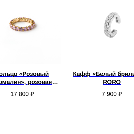
ольцо «Розовый
Кафф «Белый брили
рмалин», розовая
RORO
позолота. RORO
17 800
₽
7 900
₽