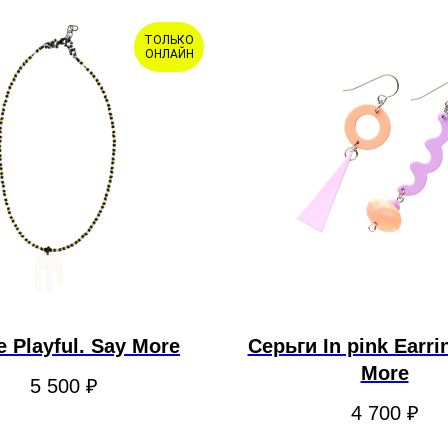
ТОЛЬКО
ОНЛАЙН
 Playful. Say More
Серьги In pink Earri
More
5 500
₽
4 700
₽