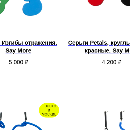
 Изгибы отражения.
Серьги Petals, кругл
Say More
красные. Say M
5 000
₽
4 200
₽
ТОЛЬКО
В
МОСКВЕ