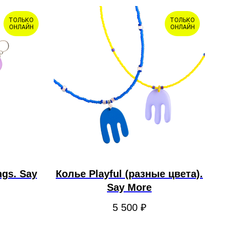
ТОЛЬКО
ТОЛЬКО
ОНЛАЙН
ОНЛАЙН
ngs. Say
Колье Playful (разные цвета).
Say More
5 500
₽