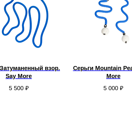
 Затуманенный взор.
Серьги Mountain Pea
Say More
More
5 500
₽
5 000
₽