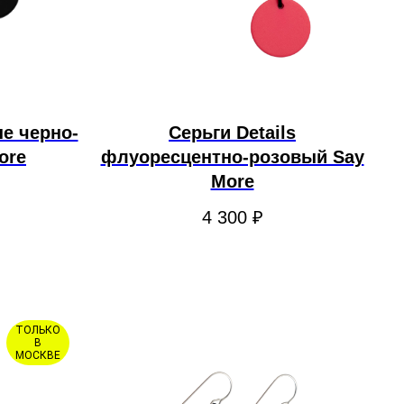
ые черно-
Серьги Details
ore
флуоресцентно-розовый Say
More
4 300
₽
ТОЛЬКО
В
МОСКВЕ