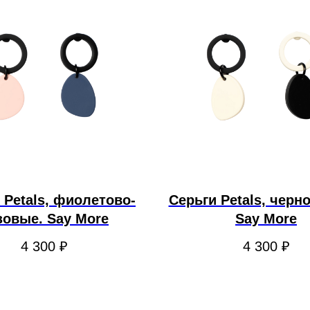
 Petals, фиолетово-
Серьги Petals, черн
зовые. Say More
Say More
4 300
₽
4 300
₽