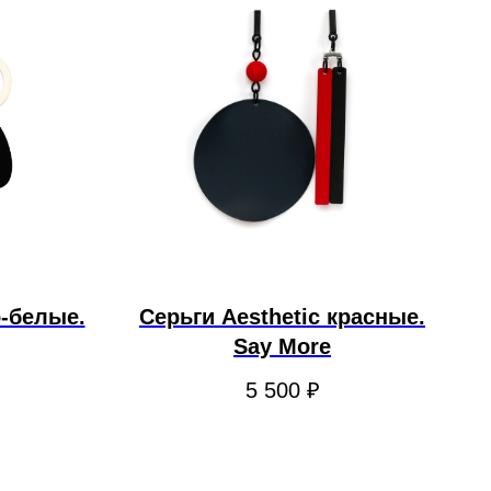
о-белые.
Серьги Aesthetic красные.
Say More
5 500
₽