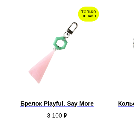
ТОЛЬКО
ОНЛАЙН
Брелок Playful. Say More
Колье
3 100
₽