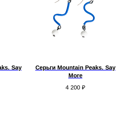
ks. Say
Серьги Mountain Peaks. Say
More
4 200
₽