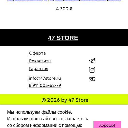
4 300
₽
47 STORE
Оферта
Реквизиты
Гарантия
info@47store.ru
8 911 003-62-79
© 2026 by 47 Store
Все права защищены. Полное или частичное
Мы используем файлы cookie.
копирование материалов Сайта в коммерческих целях
разрешено только с письменного разрешения владельца
Используя наш сайт вы соглашаетесь
Сайта. В случае обнаружения нарушений, виновные лица
со сбором информации с помощью
Хорошо!
могут быть привлечены к ответственности в