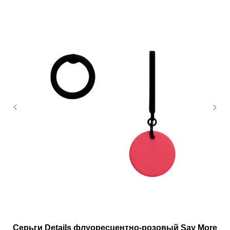
Серьги Details флуоресцентно-розовый Say More