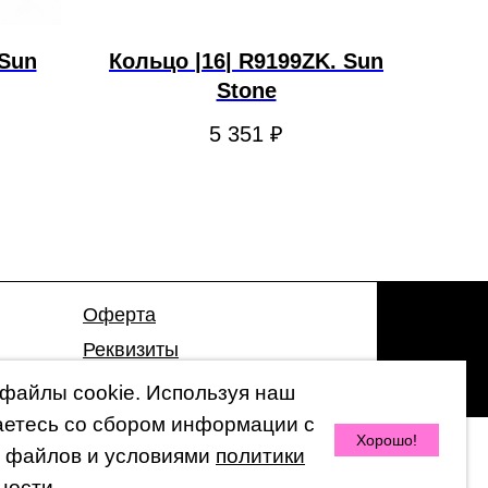
Sun
Кольцо |16| R9199ZK. Sun
Stone
5 351
₽
Оферта
Реквизиты
Гарантия
файлы cookie. Используя наш
аетесь со сбором информации с
Хорошо!
 файлов и условиями
политики
© 2026 by 47 Store
ности.