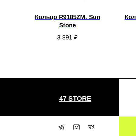
Кольцо R9185ZM. Sun
Кол
Stone
3 891
₽
47 STORE