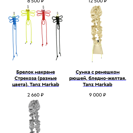
8 500
₽
12 500
₽
Брелок макраме
Сумка с ремешком
Стрекоза (разные
рюшей, бледно-желтая.
цвета). Tanz Markab
Tanz Markab
2 660
₽
9 000
₽