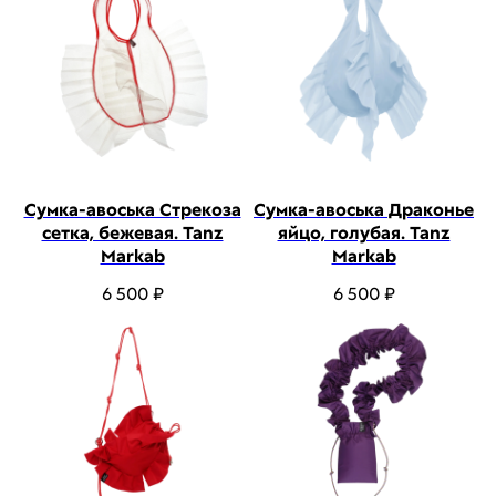
Сумка-авоська Стрекоза
Сумка-авоська Драконье
сетка, бежевая. Tanz
яйцо, голубая. Tanz
Markab
Markab
6 500
₽
6 500
₽