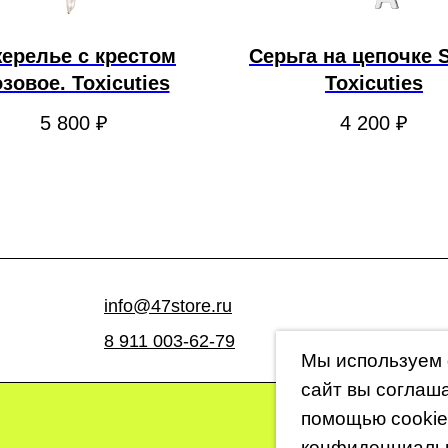
ерелье с крестом
Серьга на цепочке 
зовое. Toxicuties
Toxicuties
5 800
₽
4 200
₽
info@47store.ru
8 911 003-62-79
Мы используем 
сайт вы соглаш
помощью cookie
конфиденциаль