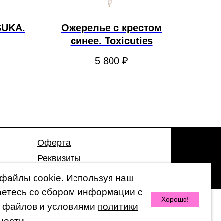
SUKA.
Ожерелье с крестом
синее. Toxicuties
5 800
₽
Оферта
Реквизиты
Гарантия
файлы cookie. Используя наш
аетесь со сбором информации с
Хорошо!
 файлов и условиями
политики
© 2026 by 47 Store
ности.