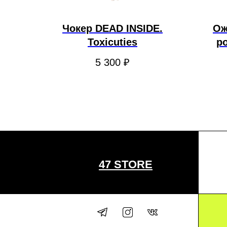
Чокер DEAD INSIDE.
Ож
Toxicuties
ро
5 300
₽
47 STORE