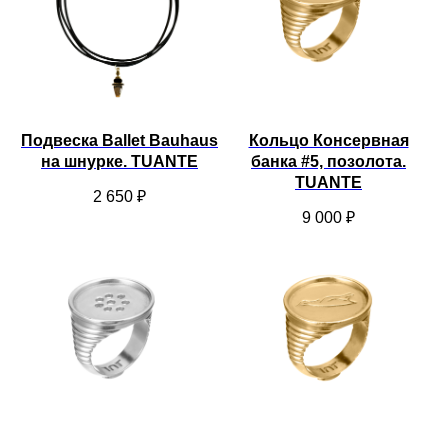
Подвеска Ballet Bauhaus
Кольцо Консервная
на шнурке. TUANTE
банка #5, позолота.
TUANTE
2 650
₽
9 000
₽