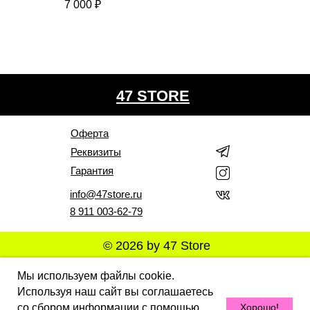
7 000
₽
47 STORE
Оферта
Реквизиты
Гарантия
info@47store.ru
8 911 003-62-79
© 2026 by 47 Store
Все права защищены. Полное или частичное
Мы используем файлы cookie.
копирование материалов Сайта в коммерческих целях
разрешено только с письменного разрешения
Используя наш сайт вы соглашаетесь
владельца Сайта. В случае обнаружения нарушений,
со сбором информации с помощью
Хорошо!