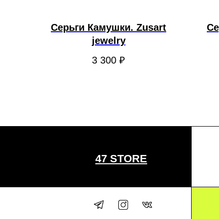
Серьги Камушки. Zusart
Се
jewelry
3 300
₽
47 STORE