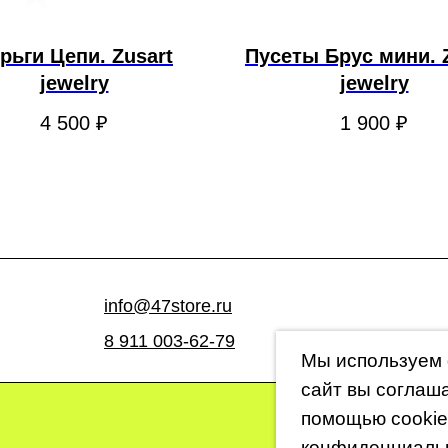
рьги Цепи. Zusart
Пусеты Брус мини. 
jewelry
jewelry
4 500
₽
1 900
₽
info@47store.ru
8 911 003-62-79
Мы используем 
сайт вы соглаш
помощью cookie
конфиденциаль