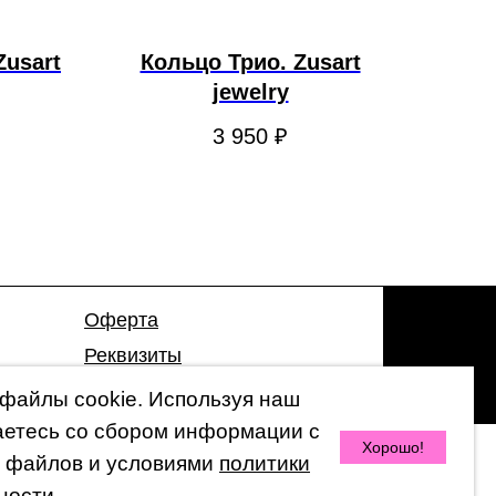
Zusart
Кольцо Трио. Zusart
jewelry
3 950
₽
Оферта
Реквизиты
Гарантия
файлы cookie. Используя наш
аетесь со сбором информации с
Хорошо!
 файлов и условиями
политики
© 2026 by 47 Store
ности.